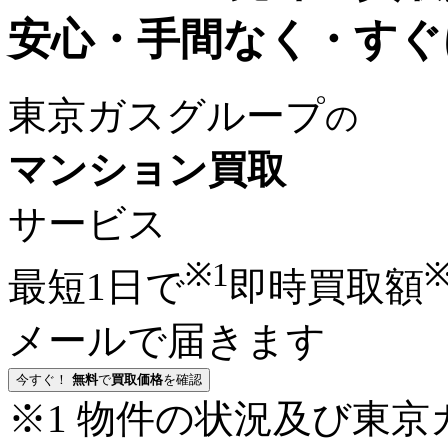
安心・手間なく・すぐ
東京ガスグループ
の
マンション買取
サービス
※1
※
最短1日
で
即時買取額
メールで届きます
今すぐ！
無料
で
買取価格
を確認
※1 物件の状況及び東